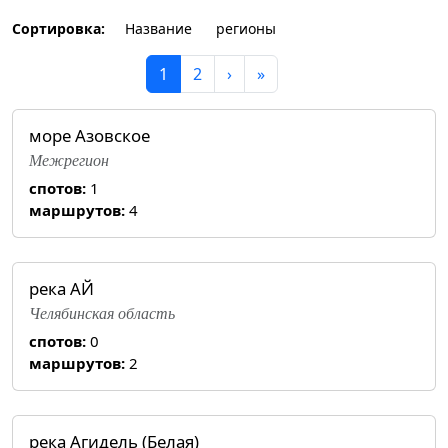
Сортировка:
Название
регионы
1
2
›
»
море Азовское
Межрегион
спотов:
1
маршрутов:
4
река АЙ
Челябинская область
спотов:
0
маршрутов:
2
река Агидель (Белая)