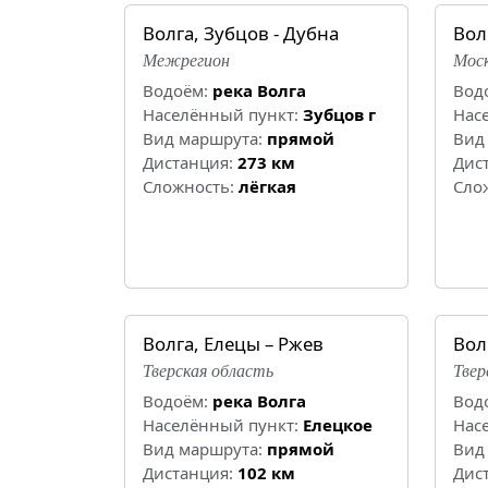
Волга, Зубцов - Дубна
Вол
Межрегион
Моск
Водоём:
река Волга
Вод
Населённый пункт:
Зубцов г
Нас
Вид маршрута:
прямой
Вид
Дистанция:
273 км
Дис
Cложность:
лёгкая
Cло
Волга, Елецы – Ржев
Вол
Тверская область
Твер
Водоём:
река Волга
Вод
Населённый пункт:
Елецкое
Нас
Вид маршрута:
прямой
Вид
Дистанция:
102 км
Дис