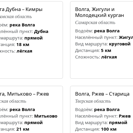
га Дубна – Кимры
Волга, Жигули и
Молодецкий курган
овская область
Самарская область
оём:
река Волга
Водоём:
река Волга
елённый пункт:
Дубна
Населённый пункт:
Жигу
 маршрута:
прямой
Вид маршрута:
круговой
танция:
18 км
Дистанция:
5 км
жность:
лёгкая
Cложность:
лёгкая
га, Митьково – Ржев
Волга, Ржев – Старица
ская область
Тверская область
оём:
река Волга
Водоём:
река Волга
елённый пункт:
Митьково
Населённый пункт:
Ржев
 маршрута:
прямой
Вид маршрута:
прямой
танция:
21 км
Дистанция:
100 км