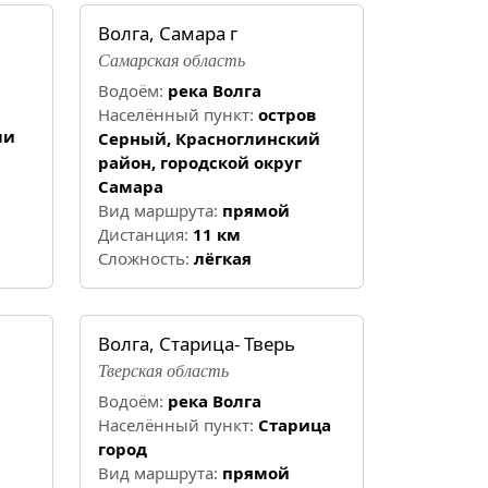
Волга, Самара г
Самарская область
Водоём:
река Волга
Населённый пункт:
остров
ли
Серный, Красноглинский
район, городской округ
Самара
Вид маршрута:
прямой
Дистанция:
11 км
Cложность:
лёгкая
Волга, Старица- Тверь
Тверская область
Водоём:
река Волга
Населённый пункт:
Старица
город
Вид маршрута:
прямой