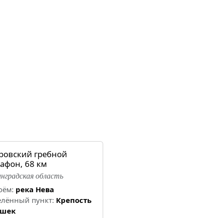
ровский гребной
афон, 68 км
нградская область
оём:
река Нева
елённый пункт:
Крепость
шек