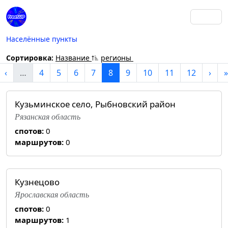
Населённые пункты
Сортировка:
Название
регионы
‹
…
4
5
6
7
8
9
10
11
12
›
»
Кузьминское село, Рыбновский район
Рязанская область
спотов:
0
маршрутов:
0
Кузнецово
Ярославская область
спотов:
0
маршрутов:
1