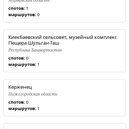
спотов:
1
маршрутов:
0
Киекбаевский сельсовет, музейный комплекс
Пещера Шульган-Таш
Республика Башкортостан
спотов:
0
маршрутов:
1
Керженец
Нижегородская область
спотов:
0
маршрутов:
1