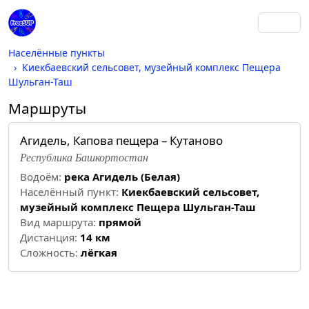
Населённые пункты
Киекбаевский сельсовет, музейный комплекс Пещера
Шульган-Таш
Маршруты
Агидель, Капова пещера – Кутаново
Республика Башкортостан
Водоём:
река Агидель (Белая)
Населённый пункт:
Киекбаевский сельсовет,
музейный комплекс Пещера Шульган-Таш
Вид маршрута:
прямой
Дистанция:
14 км
Cложность:
лёгкая