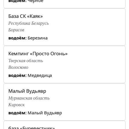
водоём:
Черное
База СК «Каяк»
Республика Беларусь
Борисов
водоём:
Березина
Кемпинг «Просто Огонь»
Тверская область
Волосково
водоём:
Медведица
Малый Вудьявр
Мурманская область
Кировск
водоём:
Малый Вудьявр
база «Буревестник»