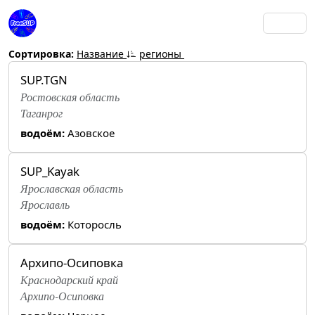
Сортировка:
Название
регионы
SUP.TGN
Ростовская область
Таганрог
водоём:
Азовское
SUP_Kayak
Ярославская область
Ярославль
водоём:
Которосль
Архипо-Осиповка
Краснодарский край
Архипо-Осиповка