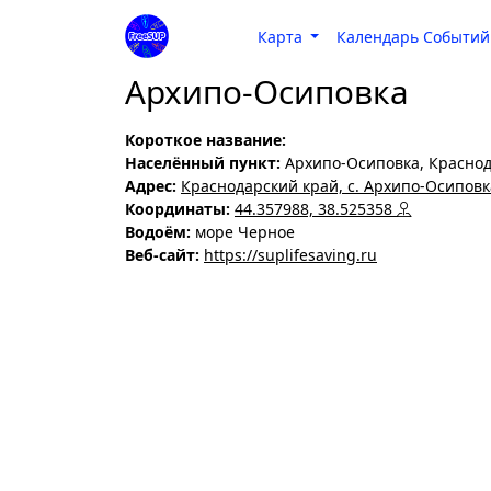
Карта
Календарь Событий
Архипо-Осиповка
Короткое название:
Населённый пункт:
Архипо-Осиповка, Краснод
Адрес:
Краснодарский край, с. Архипо-Осипов
Координаты:
44.357988, 38.525358
Водоём:
море Черное
Веб-сайт:
https://suplifesaving.ru