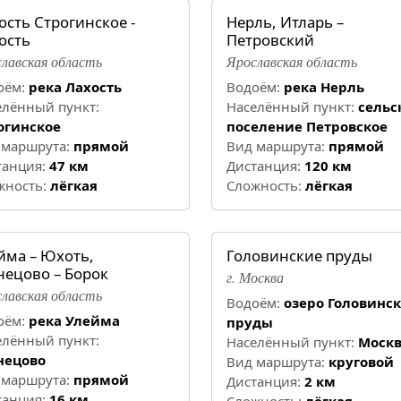
ость Строгинское -
Нерль, Итларь –
ость
Петровский
лавская область
Ярославская область
оём:
река Лахость
Водоём:
река Нерль
елённый пункт:
Населённый пункт:
сельс
огинское
поселение Петровское
 маршрута:
прямой
Вид маршрута:
прямой
танция:
47 км
Дистанция:
120 км
жность:
лёгкая
Cложность:
лёгкая
йма – Юхоть,
Головинские пруды
нецово – Борок
г. Москва
лавская область
Водоём:
озеро Головинс
оём:
река Улейма
пруды
елённый пункт:
Населённый пункт:
Моск
нецово
Вид маршрута:
круговой
 маршрута:
прямой
Дистанция:
2 км
танция:
16 км