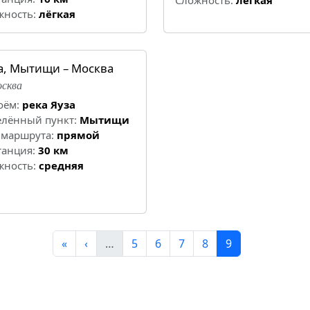
Cложность:
лёгкая
жность:
лёгкая
а, Мытищи – Москва
осква
оём:
река Яуза
елённый пункт:
Мытищи
 маршрута:
прямой
танция:
30 км
жность:
средняя
«
‹
…
5
6
7
8
9