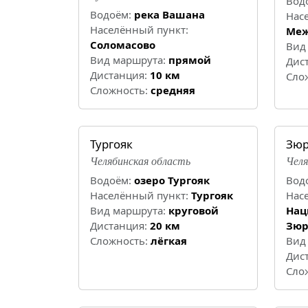
Вод
Водоём:
река Вашана
Нас
Населённый пункт:
Меж
Соломасово
Вид
Вид маршрута:
прямой
Дис
Дистанция:
10 км
Cло
Cложность:
средняя
Тургояк
Зюр
Челябинская область
Челя
Водоём:
озеро Тургояк
Вод
Населённый пункт:
Тургояк
Нас
Вид маршрута:
круговой
Нац
Дистанция:
20 км
Зюр
Cложность:
лёгкая
Вид
Дис
Cло