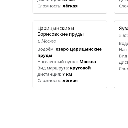
Cложность:
лёгкая
Cло
Царицынские и
Яуз
Борисовские пруды
г. М
г. Москва
Вод
Водоём:
озеро Царицынские
Нас
пруды
Вид
Населённый пункт:
Москва
Дис
Вид маршрута:
круговой
Cло
Дистанция:
7 км
Cложность:
лёгкая