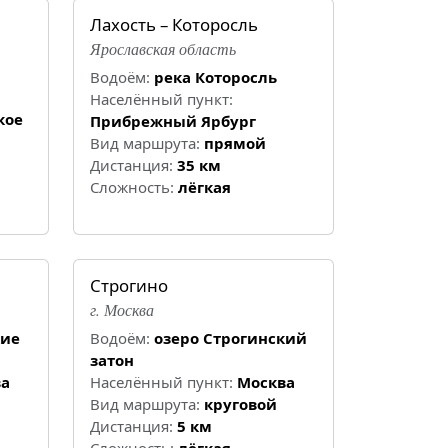
Лахость – Которосль
Ярославская область
Водоём:
река Которосль
Населённый пункт:
кое
Прибрежный Ярбург
Вид маршрута:
прямой
Дистанция:
35 км
Cложность:
лёгкая
Строгино
г. Москва
кие
Водоём:
озеро Строгинский
затон
ва
Населённый пункт:
Москва
Вид маршрута:
круговой
Дистанция:
5 км