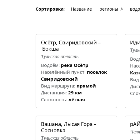
Сортировка:
Название
регионы
вод
Осётр, Свиридовский –
Иди
Бокша
Туль
Тульская область
Вод
Водоём:
река Осётр
Нас
Населённый пункт:
поселок
Каз
Свиридовский
Вид
Вид маршрута:
прямой
Дис
Дистанция:
29 км
Cло
Cложность:
лёгкая
Вашана, Лысая Гора –
рАЙ
Сосновка
Челя
Тульская область