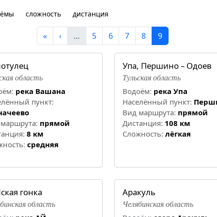
оёмы
cложность
дистанция
«
‹
…
5
6
7
8
9
отулец
Упа, Першино – Одоев
ская область
Тульская область
оём:
река Вашана
Водоём:
река Упа
елённый пункт:
Населённый пункт:
Перш
начеево
Вид маршрута:
прямой
 маршрута:
прямой
Дистанция:
108 км
танция:
8 км
Cложность:
лёгкая
жность:
средняя
ская гонка
Аракуль
бинская область
Челябинская область