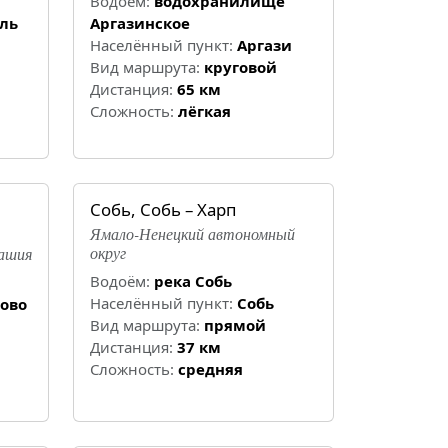
Водоём:
водохранилище
ль
Аргазинское
Населённый пункт:
Аргази
Вид маршрута:
круговой
Дистанция:
65 км
Cложность:
лёгкая
Собь, Собь – Харп
Ямало-Ненецкий автономный
округ
вашия
Водоём:
река Собь
Населённый пункт:
Собь
ово
Вид маршрута:
прямой
Дистанция:
37 км
Cложность:
средняя