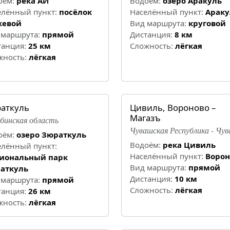
оём:
река АЙ
Водоём:
озеро Аракуль
елённый пункт:
посёлок
Населённый пункт:
Араку
евой
Вид маршрута:
круговой
 маршрута:
прямой
Дистанция:
8 км
танция:
25 км
Cложность:
лёгкая
жность:
лёгкая
аткуль
Цивиль, Вороново –
Магазъ
бинская область
Чувашская Республика - Чу
оём:
озеро Зюраткуль
Водоём:
река Цивиль
елённый пункт:
Населённый пункт:
Ворон
иональный парк
Вид маршрута:
прямой
аткуль
Дистанция:
10 км
 маршрута:
прямой
Cложность:
лёгкая
танция:
26 км
жность:
лёгкая