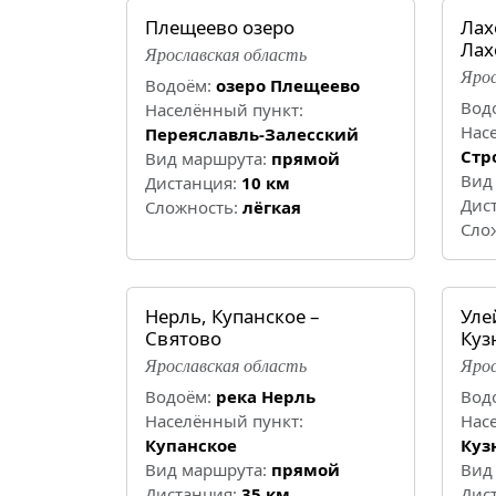
Плещеево озеро
Лах
Лах
Ярославская область
Ярос
Водоём:
озеро Плещеево
Вод
Населённый пункт:
Нас
Переяславль-Залесский
Стр
Вид маршрута:
прямой
Вид
Дистанция:
10 км
Дис
Cложность:
лёгкая
Cло
Нерль, Купанское –
Уле
Святово
Куз
Ярославская область
Ярос
Водоём:
река Нерль
Вод
Населённый пункт:
Нас
Купанское
Куз
Вид маршрута:
прямой
Вид
Дистанция:
35 км
Дис