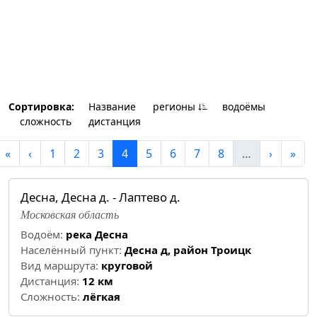
Сортировка:
Название
регионы
водоёмы
cложность
дистанция
«
‹
1
2
3
4
5
6
7
8
…
›
»
Десна, Десна д. - Лаптево д.
Московская область
Водоём:
река Десна
Населённый пункт:
Десна д, район Троицк
Вид маршрута:
круговой
Дистанция:
12 км
Cложность:
лёгкая