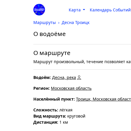
Карта
Календарь Событий
Маршруты
Десна Троицк
О водоёме
О маршруте
Маршрут произвольный, течение позволяет к
Водоём:
Десна, река
Регион:
Московская область
Населённый пункт:
Троицк, Московская облас
Cложность:
лёгкая
Вид маршрута:
круговой
Дистанция:
1 км