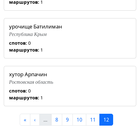
маршрутов:
1
урочище Батилиман
Республика Крым
спотов:
0
маршрутов:
1
хутор Арпачин
Ростовская область
спотов:
0
маршрутов:
1
«
‹
…
8
9
10
11
12