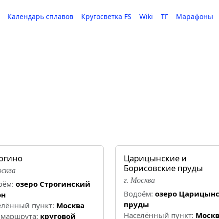
Календарь сплавов
Кругосветка FS
Wiki
ТГ
Марафоны
огино
Царицынские и
Борисовские пруды
осква
г. Москва
оём:
озеро Строгинский
Водоём:
озеро Царицын
он
пруды
елённый пункт:
Москва
Населённый пункт:
Моск
 маршрута:
круговой