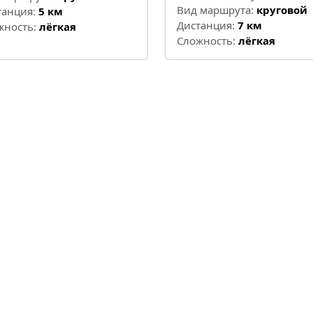
Вид маршрута:
круговой
танция:
5 км
Дистанция:
7 км
жность:
лёгкая
Cложность:
лёгкая