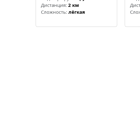
Дистанция:
2 км
Дис
Cложность:
лёгкая
Cло