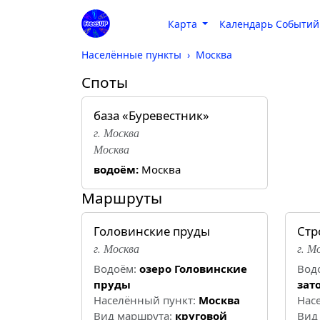
Карта
Календарь Событий
Населённые пункты
Москва
Споты
база «Буревестник»
г. Москва
Москва
водоём:
Москва
Маршруты
Головинские пруды
Стр
г. Москва
г. М
Водоём:
озеро Головинские
Вод
пруды
зат
Населённый пункт:
Москва
Нас
Вид маршрута:
круговой
Вид