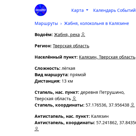
Карта
Календарь Событий
Маршруты
Жабня, колокольня в Калязине
Водоём:
Жабня, река
Регион:
Тверская область
Населённый пункт:
Калязин, Тверская область
Cложность:
лёгкая
Вид маршрута:
прямой
Дистанция:
13 км
Стапель, нас. пункт:
деревня Петрушино,
Тверская область
Стапель, координаты:
57.176536, 37.956438
Антистапель, нас. пункт:
Калязин
Антистапель, координаты:
57.241862, 37.8435