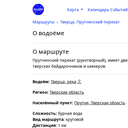
Карта
Календарь Событий
Маршруты
Тверца, Прутненский перекат
О водоёме
О маршруте
Прутненский перекат (рукотворный), имеет дв
тверских байдарочников и каякеров.
Водоём:
Тверца, река
Регион:
Тверская область
Населённый пункт:
Прутня, Тверская область
Cложность:
бурная вода
Вид маршрута:
круговой
Дистанция:
1 км