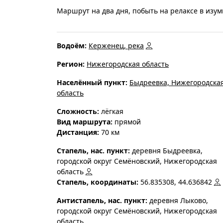
Маршрут на два дня, побыть на релаксе в изу
Водоём:
Керженец, река
Регион:
Нижегородская область
Населённый пункт:
Быдреевка, Нижегородска
область
Cложность:
лёгкая
Вид маршрута:
прямой
Дистанция:
70 км
Стапель, нас. пункт:
деревня Быдреевка,
городской округ Семёновский, Нижегородская
область
Стапель, координаты:
56.835308, 44.636842
Антистапель, нас. пункт:
деревня Лыково,
городской округ Семёновский, Нижегородская
область