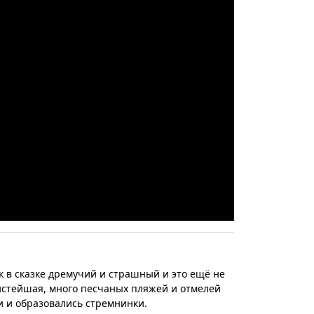
к в сказке дремучий и страшный и это ещё не
чистейшая, много песчаных пляжей и отмелей
и и образовались стремнинки.