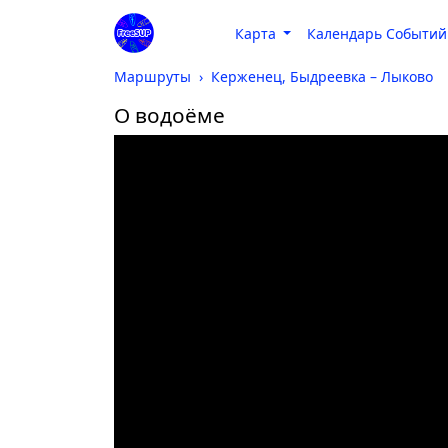
Карта
Календарь Событий
Маршруты
Керженец, Быдреевка – Лыково
О водоёме