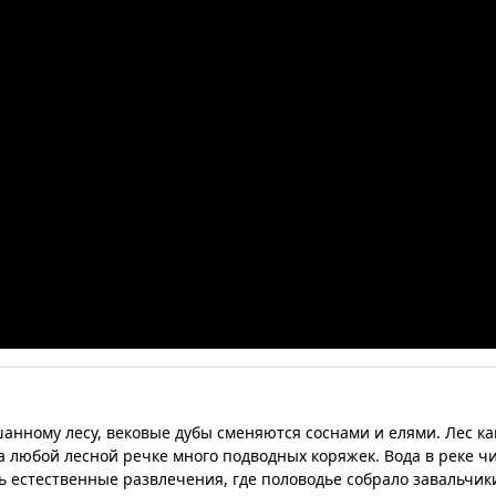
анному лесу, вековые дубы сменяются соснами и елями. Лес ка
 на любой лесной речке много подводных коряжек. Вода в реке 
ь естественные развлечения, где половодье собрало завальчик