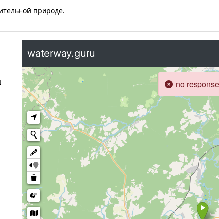
мительной природе.
я