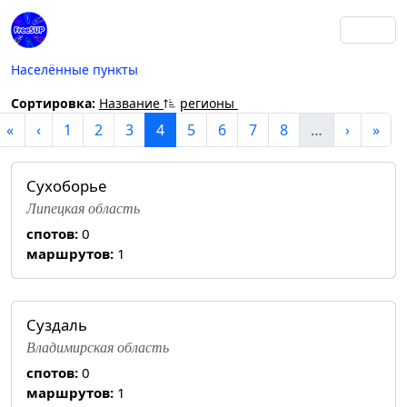
Населённые пункты
Сортировка:
Название
регионы
«
‹
1
2
3
4
5
6
7
8
…
›
»
Сухоборье
Липецкая область
спотов:
0
маршрутов:
1
Суздаль
Владимирская область
спотов:
0
маршрутов:
1