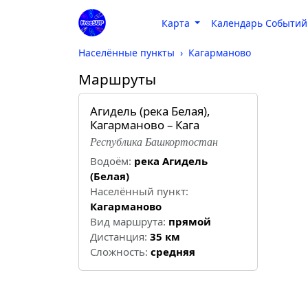
Карта
Календарь Событий
Населённые пункты
Кагарманово
Маршруты
Агидель (река Белая),
Кагарманово – Кага
Республика Башкортостан
Водоём:
река Агидель
(Белая)
Населённый пункт:
Кагарманово
Вид маршрута:
прямой
Дистанция:
35 км
Cложность:
средняя