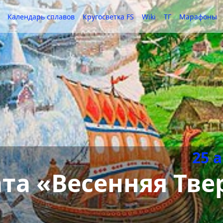
Календарь сплавов
Кругосветка FS
Wiki
ТГ
Марафоны
25 
ата «Весенняя Тве