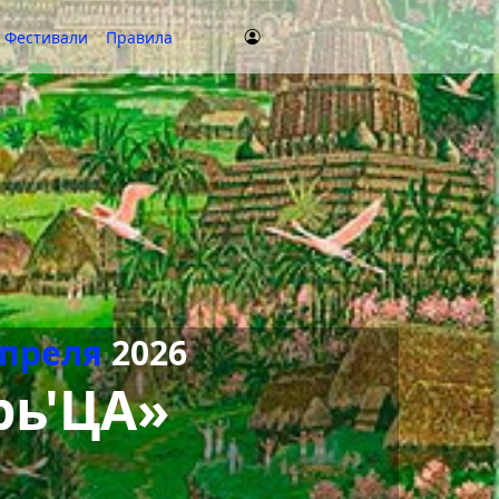
Фестивали
Правила
апреля
2026
рь'ЦА»